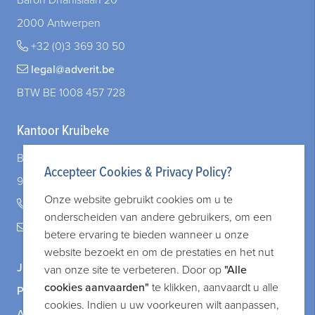
Baron Dhanislaan 20
2000 Antwerpen
+32 (0)3 369 30 50
legal@adverit.be
BTW BE 1008 457 728
Kantoor Kruibeke
Bazelstraat 30
Accepteer Cookies & Privacy Policy?
9150 Kruibeke
Onze website gebruikt cookies om u te
+32 (0)3 828 83 72
onderscheiden van andere gebruikers, om een
legal@adverit.be
betere ervaring te bieden wanneer u onze
website bezoekt en om de prestaties en het nut
Juridische informatie
van onze site te verbeteren. Door op
"Alle
cookies aanvaarden"
te klikken, aanvaardt u alle
Privacy-en cookiebeleid
cookies. Indien u uw voorkeuren wilt aanpassen,
Algemene voorwaarden