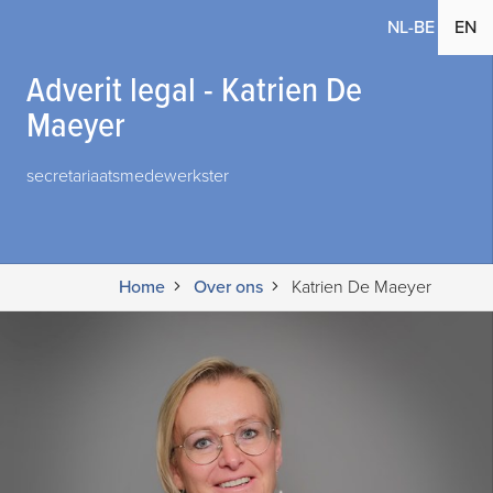
(current
NL-BE
EN
Adverit legal - Katrien De
Maeyer
secretariaatsmedewerkster
Home
Over ons
Katrien De Maeyer