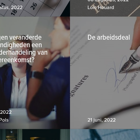
stus, 2022
Loïc Houard
gen veranderde
De arbeidsdeal
ndigheden een
derhandeling van
ereenkomst?
, 2022
Pols
21 juni, 2022