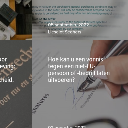
05 september, 2022
Lieselot Seghers
oor
Hoe kan u een vonnis
eving:
tegen een niet-EU-
persoon of -bedrijf laten
kheid.
uitvoeren?
02 augustus, 2022