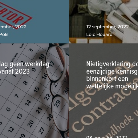
ember, 2022
12 september, 2022
Pols
Loïc Houard
dag geen werkdag
Nietigverklaring d
vanaf 2023
eenzijdige kennisg
binnenkort een
wettelijke mogelij
08 augustus, 2022