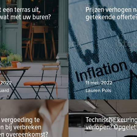
 een terras uit,
Prijzen verhogen n
wat met uw buren?
getekende offerte
 2022
11 mei, 2022
uard
Lauren Pols
 vergoeding te
Technische keurin
n bij verbreken
verlopen? Opgelet
en overeenkomst?