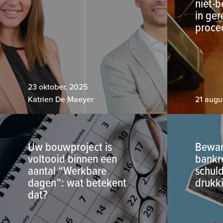
niet-b
in ger
proce
23 oktober, 2025
Katrien De Maeyer
21 augu
Uw bouwproject is
Bewar
voltooid binnen een
bankr
aantal “Werkbare
schuld
dagen”: wat betekent
drukk
dat?