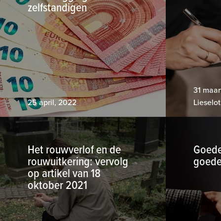
zelfstandigen
31 maar
25 april, 2022
Lieselo
Het rouwverlof en de
Goede
rouwuitkering: vervolg
goede
op artikel van 18
oktober 2021