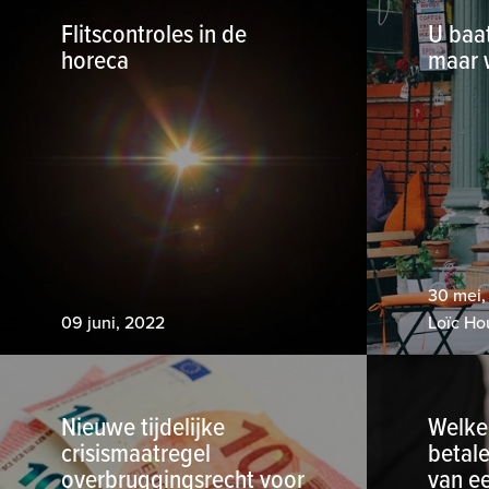
Flitscontroles in de
U baat
horeca
maar 
30 mei,
09 juni, 2022
Loïc Ho
Nieuwe tijdelijke
Welke
crisismaatregel
betale
overbruggingsrecht voor
van e