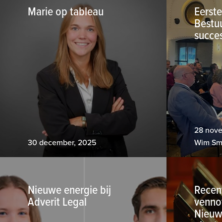
Marie op tableau
Eerste
Bestu
succe
28 nov
30 december, 2025
Wim Sm
Nieuwe energie bij
Recen
Adverit Legal
venno
Nieuw