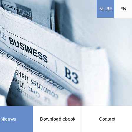
(current)
NL-BE
EN
(huidige
Nieuws
Download ebook
Contact
pagina)