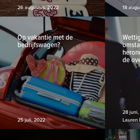
26 augustus, 2022
18 augu
Op vakantie met de
Wetti
bedrijfswagen?
omsta
heron
de ov
28 juni
25 juli, 2022
Lauren 