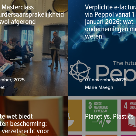
 Masterclass
Verplichte e-factur
urdersaansprakelijkheid
via Peppol vanaf 1
svol afgerond
januari 2026: wat
ondernemingen m
weten
ember, 2025
07 november, 2025
et
Marie Maegh
te wet biedt
Planet vs. Plastics
ten bescherming:
 verzetsrecht voor