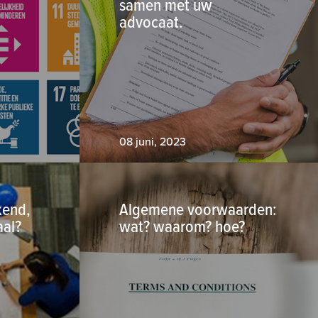
samen met uw
advocaat.
08 juni, 2023
kend,
Algemene voorwaarden:
aal?
wat? waarom? hoe?