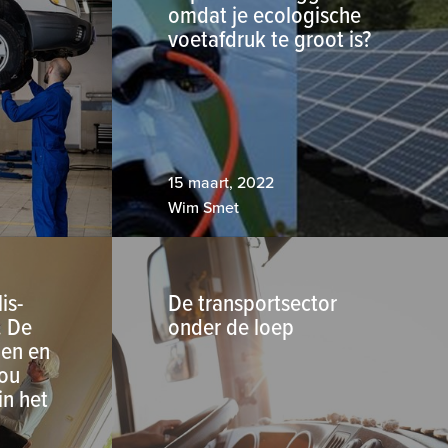
omdat je ecologische
voetafdruk te groot is?
15 maart, 2022
Wim Smet
is-
De transportsector
… De
onder de loep
len en
Hou
in het