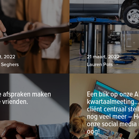
t, 2022
21 maart, 2022
t Seghers
Lauren Pols
 afspraken maken
Een blik op onze Al
 vrienden.
kwartaalmeeting
cliënt centraal stel
nog veel meer – 
onze social media 
oog!