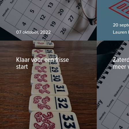
20 sept
07 oktober, 2022
Lauren 
Klaar voor een frisse
Zater
start
meer 