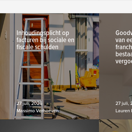
Inhoudingsplicht op
Goodwi
facturen bij sociale en
van e
fiscale schulden
franc
bestaa
vergo
27 juli, 2026
27 juli,
Massimo Verhoeven
Lauren 