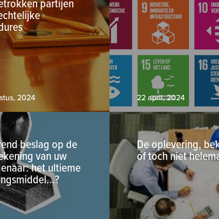
etrokken partijen
echtelijke
dures
stus, 2024
22 april, 2024
end beslag op de
De oplevering, be
ekening van uw
of toch niet helem
enaar: het ultieme
ingsmiddel…?