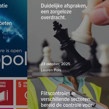
atie
Duidelijke afspraken,
een zorgeloze
overdracht.
oeten
23 oktober, 2025
Lauren Pols
Flitscontroles in
verschillende sectoren:
bereid de controle voor