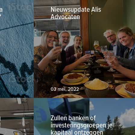
a
Nieuwsupdate Alis
?
Advocaten
03 mei, 2022
g
Zullen banken of
!
investeringsgroepen je
kapitaal ontzeggen