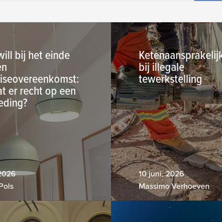
ll bij het einde
Ketenaansprakelij
en
bij illegale
hiseovereenkomst:
tewerkstelling
t er recht op een
eding?
 2026
10 juni, 2026
Pols
Massimo Verhoeven